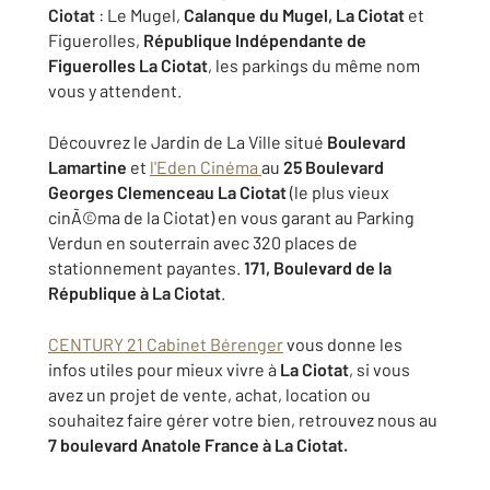
Ciotat
: Le Mugel,
Calanque du Mugel, La Ciotat
et
Figuerolles,
République Indépendante de
Figuerolles La Ciotat
, les parkings du même nom
vous y attendent.
Découvrez le Jardin de La Ville situé
Boulevard
Lamartine
et
l'Eden Cinéma
au
25 Boulevard
Georges Clemenceau
La Ciotat
(le plus vieux
cinÃ©ma de la Ciotat) en vous garant au Parking
Verdun en souterrain avec 320 places de
stationnement payantes.
171, Boulevard de la
République à La Ciotat
.
CENTURY 21 Cabinet Bérenger
vous donne les
infos utiles pour mieux vivre à
La Ciotat
, si vous
avez un projet de vente, achat, location ou
souhaitez faire gérer votre bien, retrouvez nous au
7 boulevard Anatole France à La Ciotat.