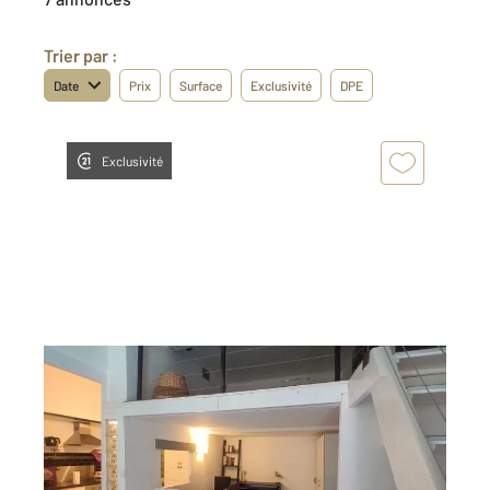
Trier par :
Date
Prix
Surface
Exclusivité
DPE
Exclusivité
LA CIOTAT 13
2
31,34 m
, 1 pièce
Ref : 19402
Appartement T1 à louer