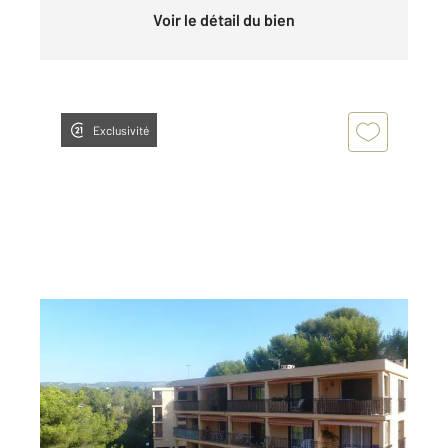
Voir le détail du bien
Exclusivité
LA CIOTAT 13
2
65,50 m
, 3 pièces
Ref : 19405
Appartement F3 à louer
1 135 €