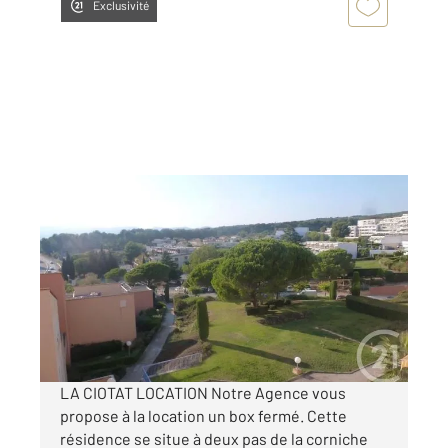
Exclusivité
LA CIOTAT 13
2
10 m
Ref : 19335
Parking à louer
110 €
par mois charges comprises
LA CIOTAT LOCATION Notre Agence vous
propose à la location un box fermé. Cette
résidence se situe à deux pas de la corniche