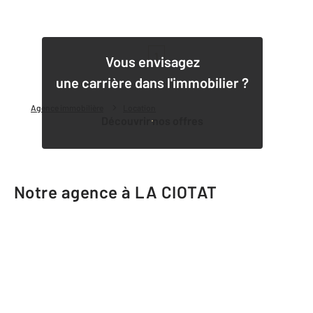
1
Vous envisagez
une carrière dans l'immobilier ?
Agence immobilière
Location
Découvrir nos offres
Notre agence à LA CIOTAT