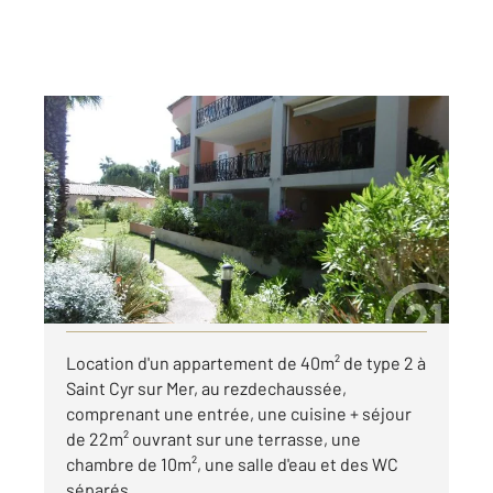
ST CYR SUR MER 83
2
39,17 m
, 2 pièces
Ref : 19403
Appartement F2 à louer
831 €
par mois charges comprises
Visiter le site dédié
Location d'un appartement de 40m² de type 2 à
Saint Cyr sur Mer, au rezdechaussée,
comprenant une entrée, une cuisine + séjour
de 22m² ouvrant sur une terrasse, une
chambre de 10m², une salle d'eau et des WC
séparés ...