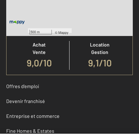
Votre agence est notée
500 m
©
Mappy
Achat
Location
Vente
Gestion
9,0
/
10
9,1/10
Offres d'emploi
Devenir franchisé
Entreprise et commerce
Fine Homes & Estates