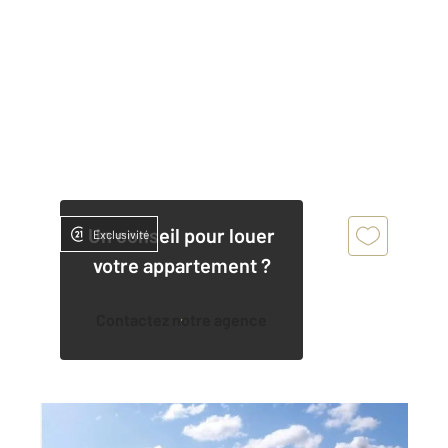
Un conseil pour louer
Exclusivité
votre appartement ?
Contactez notre agence
MARSEILLE 13010
2