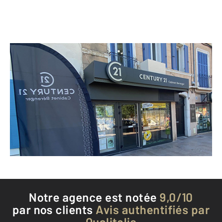
CENTURY 21 Cabinet Berenger
7 boulevard Anatole France
LA CIOTAT - 13600
Envoyer un message
Téléphoner à l'agence
Notre agence est notée
9,0/10
par nos clients
Avis authentifiés par
Qualitelis