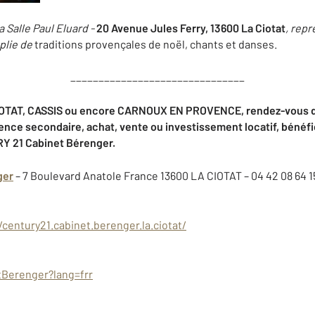
la Salle Paul Eluard -
20 Avenue Jules Ferry, 13600 La Ciotat
, rep
plie de
traditions provençales de noël, chants et danses.
_______________________________
OTAT, CASSIS
ou encore
CARNOUX EN PROVENCE
, rendez-vous 
ence secondaire, achat, vente ou investissement locatif, bénéfi
Y 21 Cabinet Bérenger
.
ger
– 7 Boulevard Anatole France 13600 LA CIOTAT – 04 42 08 64 1
entury21.cabinet.berenger.la.ciotat/
tBerenger?lang=frr