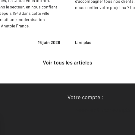
es, La Ciotat vous l'offrira.
d'accompagner tous nos clients av
ans le secteur, en nous confiant
nous confier votre projet au 7 b
epuis 1946 dans cette ville
oursuit une modernisation
 Anatole France.
15 juin 2026
Lire plus
Voir tous les articles
Votre compte :
Accéder à mon compte