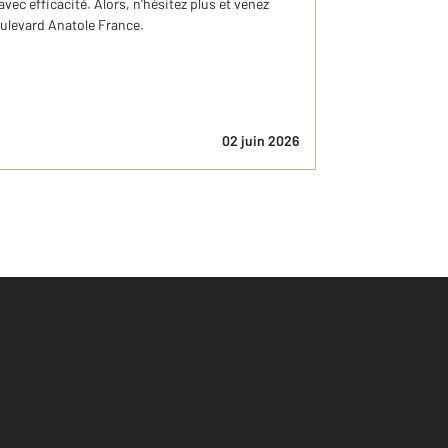
ec efficacité. Alors, n'hésitez plus et venez
oulevard Anatole France.
02 juin 2026