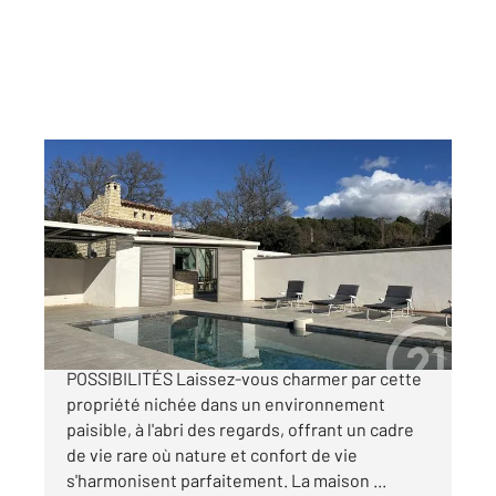
LE BEAUSSET 83
2
170 m
, 6 pièces
Ref : 19323
Maison à vendre
635 000 €
LE BEAUSSET HAVRE DE PAIX AUX MULTIPLES
POSSIBILITÉS Laissez-vous charmer par cette
propriété nichée dans un environnement
paisible, à l'abri des regards, offrant un cadre
de vie rare où nature et confort de vie
s'harmonisent parfaitement. La maison ...