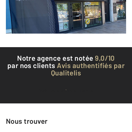
Envoyer un message
Téléphoner à l'agence
Notre agence est notée
9,0/10
par nos clients
Avis authentifiés par
Qualitelis
Voir tous les avis clients
Nous trouver