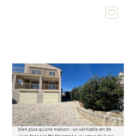
LA CIOTAT 13
2
156,80 m
, 7 pièces
Ref : 19341
Maison à vendre
989 000 €
LA CIOTAT A VENDRE vue mer Offrez-vous
bien plus qu'une maison : un véritable art de
vivre face à la Méditerranée, au cœur de l'une