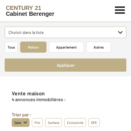
CENTURY 21
Cabinet Berenger
Choisir dans la liste
Tous
Maison
Appartement
Autres
Appliquer
Vente maison
4 annonces immobilières :
Trier par :
Date
Prix
Surface
Exclusivité
DPE