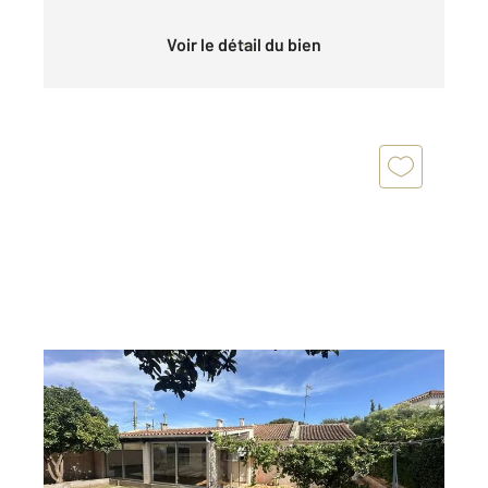
Voir le détail du bien
ST CYR SUR MER 83
2
94 m
, 5 pièces
Ref : 19328
Maison à vendre