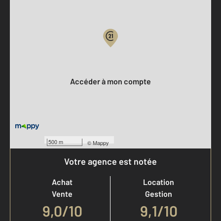
Parlons de vous, parlons biens
Votre compte :
Accéder à mon compte
500 m
©
Mappy
Votre agence est notée
Achat
Location
Vente
Gestion
9,0
/
10
9,1/10