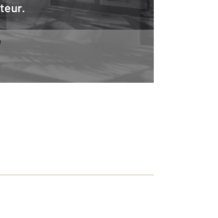
teur.
e