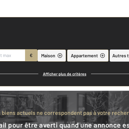
€
Maison
Appartement
Autres 
Afficher plus de critères
s biens actuels ne correspondent pas à votre reche