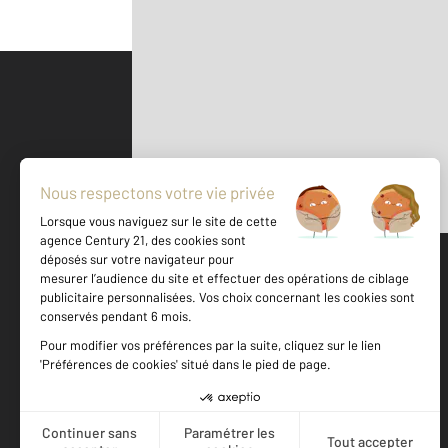
Parlons de vous, parlons biens
500 m
©
Mappy
Votre agence est notée
Achat
Location
Vente
Gestion
9,0
/
10
9,1/10