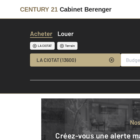
CENTURY 21
Cabinet Berenger
Acheter
Louer
LA CIOTAT
Terrain
LA CIOTAT (13600)
No
Créez-vous une alerte mail pour être averti quand une annonce est en ligne et consultez la