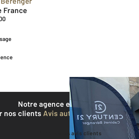
 Berenger
e France
600
ssage
agence
Notre agence est notée
9,0/10
r nos clients
Avis authentifiés par Qualite
Voir tous les avis clients