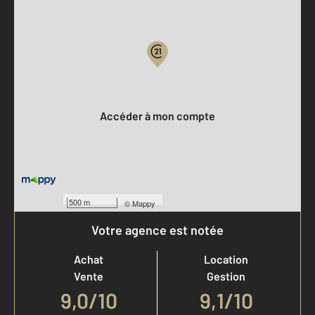
Parlons de vous, parlons biens
Votre compte :
Accéder à mon compte
500 m
©
Mappy
Votre agence est notée
Achat
Location
Vente
Gestion
9,0
/
10
9,1/10